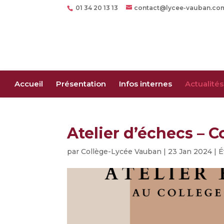
01 34 20 13 13
contact@lycee-vauban.co
Accueil
Présentation
Infos internes
Actualités
Atelier d’échecs – C
par
Collège-Lycée Vauban
|
23 Jan 2024
|
É