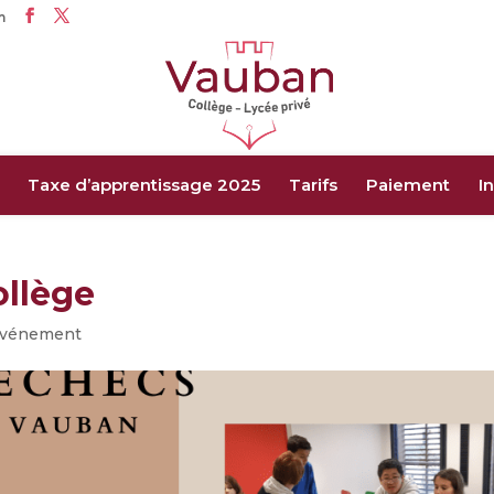
m
Taxe d’apprentissage 2025
Tarifs
Paiement
I
ollège
vénement