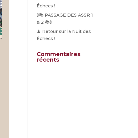
Échecs !
🚦📚 PASSAGE DES ASSR 1
& 2 📚🚦
♟️ Retour sur la Nuit des
Échecs !
Commentaires
récents